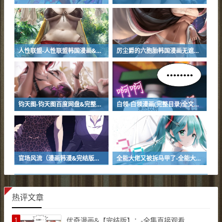
人性联盟-人性联盟韩国漫画&韩国动漫&完整版-人性联盟全文阅读
厉尘爵的六胞胎韩国漫画无遮羞无修版漫画免费在线阅读
钧天图-钧天图百度网盘&完整版（全文阅读）
白领-白领漫画(完整目录)全文免费阅读
官场风流（漫画韩漫&完结版）(全文在线阅读）
全能大佬又被拆马甲了-全能大佬又被拆马甲了【韩国漫画】&-全能大佬又被拆马甲了（全文免费阅读）
热评文章
1
优奇漫画&【完结版】：-全集直接观看