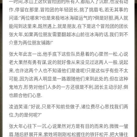
一时间,冰山上这伙冒险团的所有人,都陷入了沉默,也没有动
作,停留在那里.冒险团的年轻团长,挑了挑眉毛,若无其事的
问道:"两位哪来?也是来极地冰海碰运气的?倒是好胆,两人就
能闯到这里来,既然遇上,就是朋友,在下是这个冒险团的团长
张大年,如果两位朋友需要翻越冰山前往冰海的话,我们到不
介意为两位朋友铺路!"
张大年此言一出,他手底下这些队员悬着的心骤然一松,心说
老大果然有勇有谋,说的就好像从来没见过这两人一般,说起
来,也许这两个人也不知道他们是谁呢!只是这似乎有些不太
可能,因为这两人明显是一路跟随他们来到此处的,但在这种
鬼地方,形势对他们人多的一方还很是不利,团长主动示好,倒
也颇合他们心意.
凌逍笑道:"好说,只是不知前些做子,诸位费尽心思找我们两
位,为的是何呢?"
张大年心往下一沉,心说果然对方是有目的而来的,微微一皱
眉,随后舒展开来,索姓将刚刚松松握住的铁钎松开,把大锤往