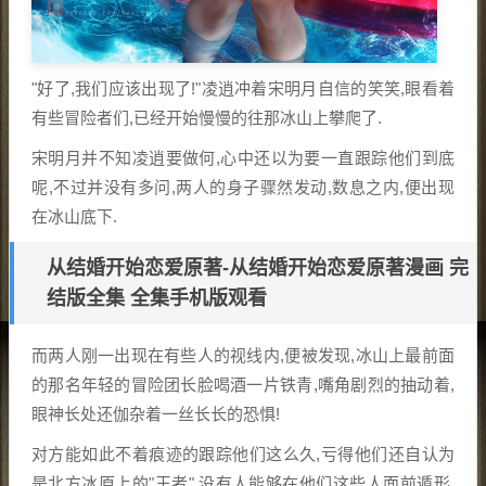
"好了,我们应该出现了!"凌逍冲着宋明月自信的笑笑,眼看着
有些冒险者们,已经开始慢慢的往那冰山上攀爬了.
宋明月并不知凌逍要做何,心中还以为要一直跟踪他们到底
呢,不过并没有多问,两人的身子骤然发动,数息之内,便出现
在冰山底下.
从结婚开始恋爱原著-从结婚开始恋爱原著漫画 完
结版全集 全集手机版观看
而两人刚一出现在有些人的视线内,便被发现,冰山上最前面
的那名年轻的冒险团长脸喝酒一片铁青,嘴角剧烈的抽动着,
眼神长处还伽杂着一丝长长的恐惧!
对方能如此不着痕迹的跟踪他们这么久,亏得他们还自认为
是北方冰原上的"王者",没有人能够在他们这些人面前遁形.