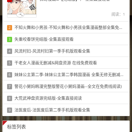
阅读：1
不知火舞和小男孩-不知火舞和小男孩全集漫画整部全集免费观看
2
阅读：1
失重咬春饼完结版-全集直接观看
3
阅读：1
风流村妇-风流村妇第一季手机版观看全集
4
阅读：1
干老女人漫画无删减&网盘资源 在线免费观看
5
阅读：1
妹妹公主第二季-妹妹公主第二季韩国漫画 全集无修无删减版 高清
6
阅读：1
警花小舅妈韩漫完整版警花小舅妈漫画--全文在免费线阅读)
7
阅读：1
大荒武神盘资源完结版-全集直接阅读
8
阅读：1
法医废后-法医废后第二季手机版观看全集
9
阅读：1
标签列表