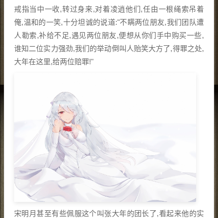
戒指当中一收,转过身来,对着凌逍他们,任由一根绳索吊着
俺,温和的一笑,十分坦诚的说道:"不瞒两位朋友,我们团队遭
人勒索,补给不足,遇见两位朋友,便想从你们手中购买一些,
谁知二位实力强劲,我们的举动倒叫人贻笑大方了,得罪之处,
大年在这里,给两位赔罪!"
宋明月甚至有些佩服这个叫张大年的团长了,看起来他的实