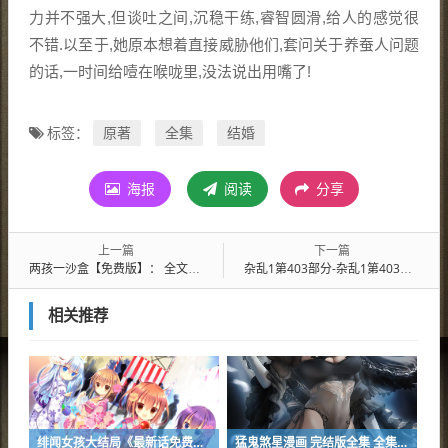
力并不强大,但谈吐之间,沉稳干练,睿智圆滑,给人的感觉很
不错.以至于,她原本想着直接威胁他们,套问关于养蚕人问题
的话,一时间给噎在喉咙里,没法说出用嘴了!
原著
全集
结婚
标签：
海报
阅读
分享
上一篇
下一篇
两孩一沙盒【免费版】： 全文在线观看
杂乱1第403部分-杂乱1第403部分漫画百度云全话直接阅读
相关推荐
绯闻女孩大结局《最新话免费漫画》（完整版）（全文免费阅读）
猛鬼煞星漫画 完结版全集 全集手机版观看