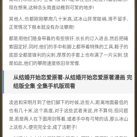
现在想来,这种念头简直幼稚到可笑的地步!
其他人,也都刚刚攀爬几十米高,这冰山异常陡峭,滑不留手,
正常情况下根本就没有办法攀爬!
都是用他们随身带着的有些铁钎,长长的订入进去,然后把绳
索固定好,同时,他们的手中和脚上都带着特殊的工具,鞋子的
底部全都是锋利的尖刺,厚厚的手套上也布满了一片尖刺.饶
是如此,他们的攀爬速度依旧非常慢.
从结婚开始恋爱原著-从结婚开始恋爱原著漫画 完
结版全集 全集手机版观看
凌逍和宋明月到了他们脚下的时候,这些人,距离地面最低的
也有几十米,这个高度,对于这些武者来说,并不算何,但问题
是,若是两人在下面用剑等着,或者手中有弓弩的话,那么冰山
上这些人,便完完全全,成了活靶子!